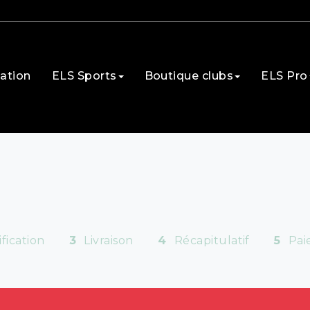
ation
ELS Sports
Boutique clubs
ELS Pro
ification
3
Livraison
4
Récapitulatif
5
Pai