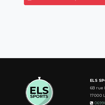
ELS S
6B rue 
17000
0699