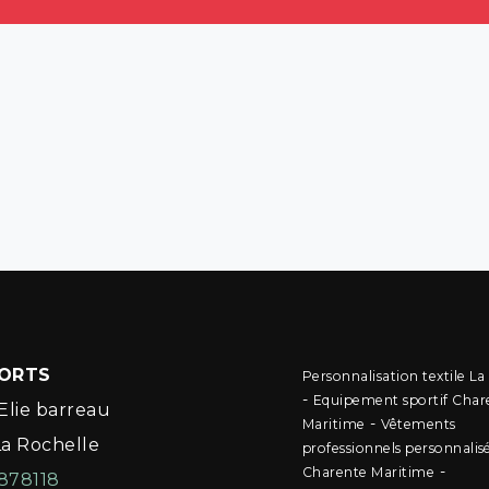
PORTS
Personnalisation textile La
-
Equipement sportif Char
Elie barreau
-
Maritime
Vêtements
La Rochelle
professionnels personnalis
-
Charente Maritime
878118