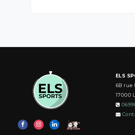
ELS S
6B rue 
17000
0699
Cont