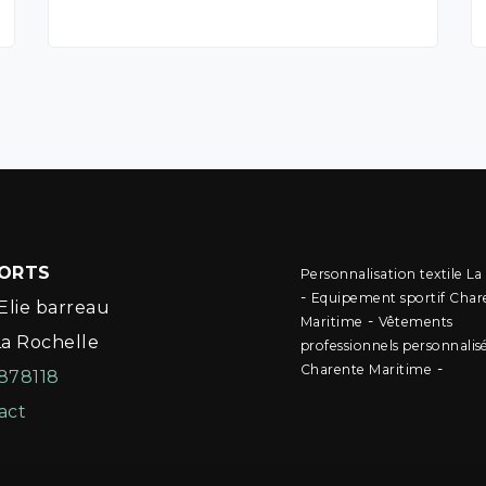
PORTS
Personnalisation textile La
-
Equipement sportif Char
Elie barreau
-
Maritime
Vêtements
La Rochelle
professionnels personnalis
-
Charente Maritime
878118
act