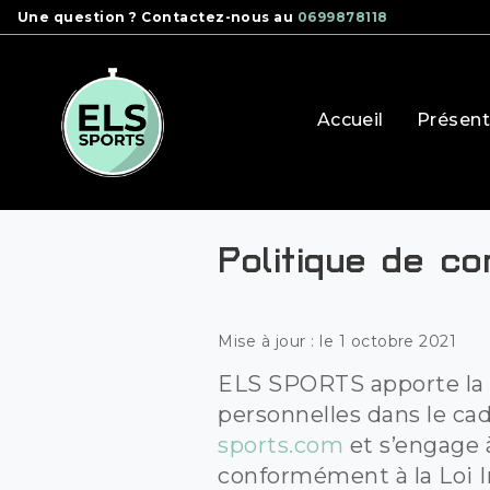
Panneau de gestion des cookies
Une question ? Contactez-nous au
0699878118
Accueil
Présent
Politique de co
Mise à jour : le 1 octobre 2021
ELS SPORTS apporte la p
personnelles dans le cad
sports.com
et s’engage 
conformément à la Loi I