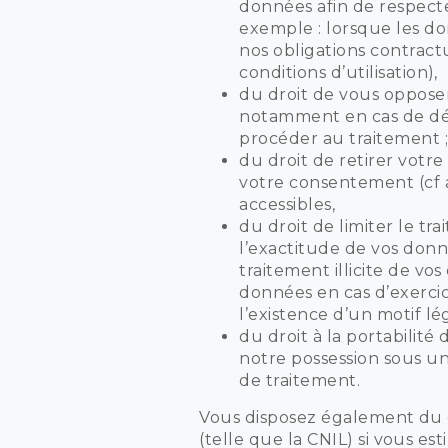
données afin de respecte
exemple : lorsque les do
nos obligations contractu
conditions d’utilisation),
du droit de vous opposer
notamment en cas de dé
procéder au traitement 
du droit de retirer votr
votre consentement (cf a
accessibles,
du droit de limiter le t
l’exactitude de vos donn
traitement illicite de vo
données en cas d’exercic
l’existence d’un motif lé
du droit à la portabilit
notre possession sous un
de traitement.
Vous disposez également du d
(telle que la CNIL) si vous es