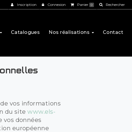
Inscription
Connexion
Panier
Rechercher
0
Catalogues
Nos réalisations
Contact
sonnelles
 de vos informations
on du site
www.els-
de vos données
ation européenne