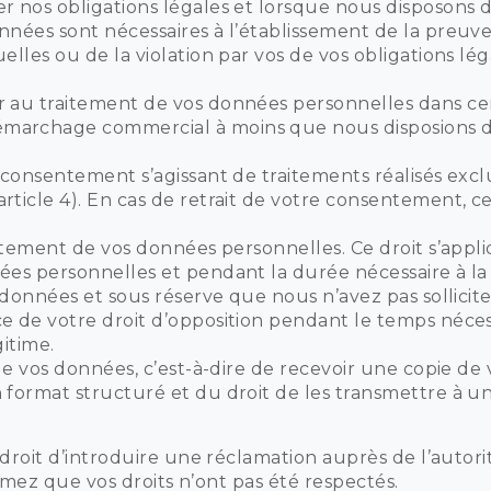
r nos obligations légales et lorsque nous disposons d
nnées sont nécessaires à l’établissement de la preuv
elles ou de la violation par vos de vos obligations lé
 au traitement de vos données personnelles dans cert
marchage commercial à moins que nous disposions d’
;
e consentement s’agissant de traitements réalisés exc
rticle 4). En cas de retrait de votre consentement, ce
raitement de vos données personnelles. Ce droit s’appl
ées personnelles et pendant la durée nécessaire à la v
s données et sous réserve que nous n’avez pas sollicit
e de votre droit d’opposition pendant le temps nécessa
gitime.
é de vos données, c’est-à-dire de recevoir une copie d
 format structuré et du droit de les transmettre à u
roit d’introduire une réclamation auprès de l’autor
timez que vos droits n’ont pas été respectés.