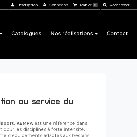
Inscription
Connexion
Panier
Rechercher
0
Catalogues
Nos réalisations
Contact
tion au service du
lsport
,
KEMPA
est une référence dans
 pour les disciplines à forte intensité.
mme d’équipements adaptés aux besoins