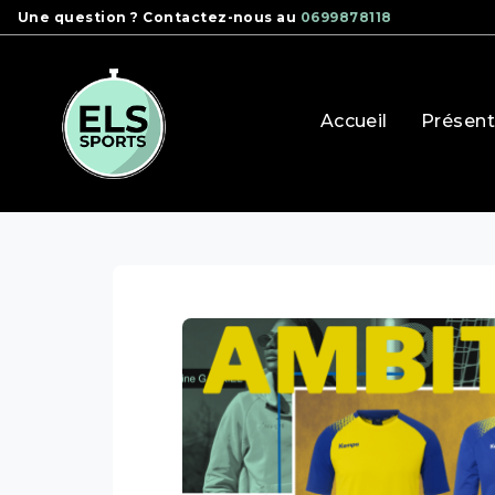
Panneau de gestion des cookies
Une question ? Contactez-nous au
0699878118
Accueil
Présent
els sports
sports collectif
volleyball
kempa – 