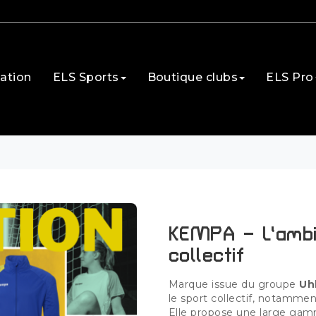
ation
ELS Sports
Boutique clubs
ELS Pro
l’ambition au service du collectif
KEMPA – L’ambi
collectif
Marque issue du groupe
Uh
le sport collectif, notamment
Elle propose une large ga