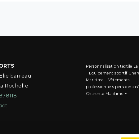
PORTS
Personnalisation textile La
-
Equipement sportif Char
Elie barreau
-
Maritime
Vêtements
La Rochelle
professionnels personnalis
-
Charente Maritime
878118
act