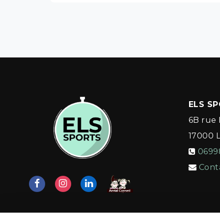
ELS S
6B rue 
17000
0699
Cont