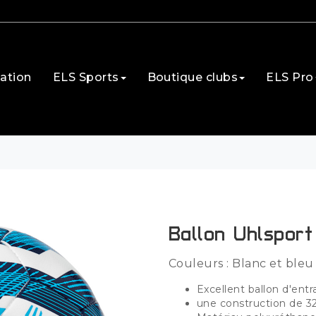
ation
ELS Sports
Boutique clubs
ELS Pro
ement
ballon uhlsport team
Ballon Uhlspor
Couleurs : Blanc et bleu
Excellent ballon d'en
une construction de 3