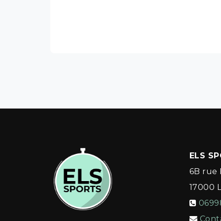
ELS S
6B rue 
17000
0699
Cont