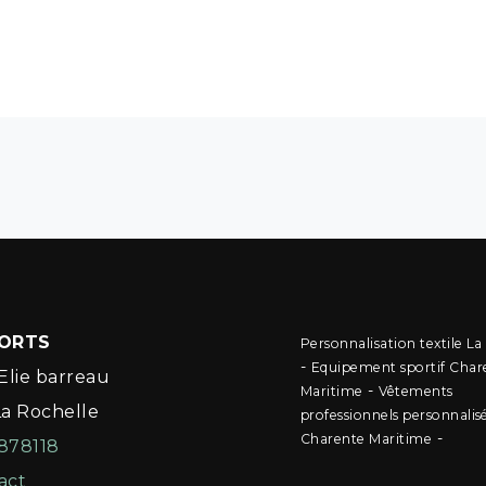
PORTS
Personnalisation textile La
-
Equipement sportif Char
Elie barreau
-
Maritime
Vêtements
La Rochelle
professionnels personnalis
-
Charente Maritime
878118
act