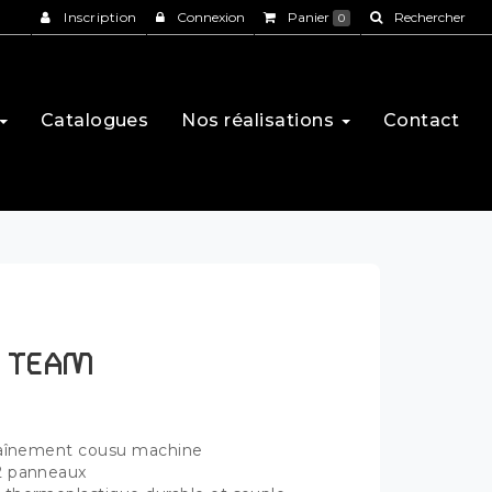
Inscription
Connexion
Panier
Rechercher
0
Catalogues
Nos réalisations
Contact
t TEAM
traînement cousu machine
2 panneaux