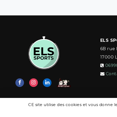
ELS S
6B rue 
17000
0699
Cont
CE site utilise des cookies et vous donne 