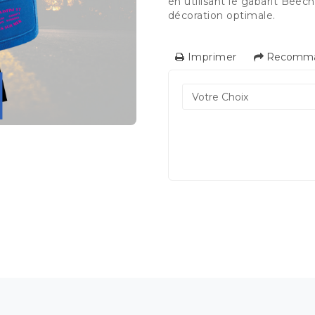
en utilisant le gabarit Beec
décoration optimale.
Imprimer
Recomman