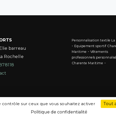
PORTS
Personnalisation textile La
-
Equipement sportif Char
Elie barreau
-
Maritime
Vêtements
La Rochelle
professionnels personnalis
-
Charente Maritime
878118
act
le contrôle sur ceux que vous souhaitez activer
Tout 
Politique de confidentialité