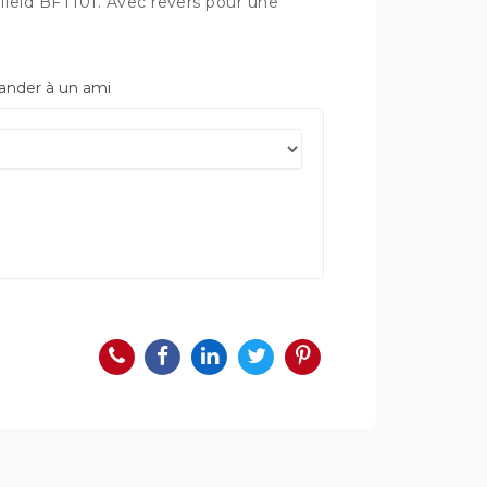
hfield BFT101. Avec revers pour une
der à un ami