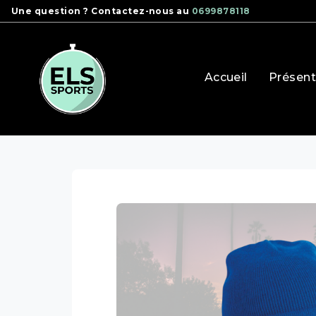
Panneau de gestion des cookies
Une question ? Contactez-nous au
0699878118
Accueil
Présent
boutique clubs
duo cani infini
bonnet