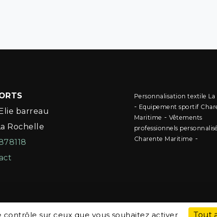
PORTS
Personnalisation textile La
-
Equipement sportif Char
Elie barreau
-
Maritime
Vêtements
La Rochelle
professionnels personnalis
-
Charente Maritime
878118
act
le contrôle sur ceux que vous souhaitez activer
Tout 