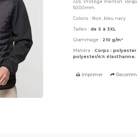
col). Protège menton. Respi
5000mm.
Coloris : Noir, bleu navy
Tailles :
de S à 3XL
Grammage :
210 g/m²
Matière :
Corps : polyeste
polyester/4% élasthanne.
Imprimer
Recomman