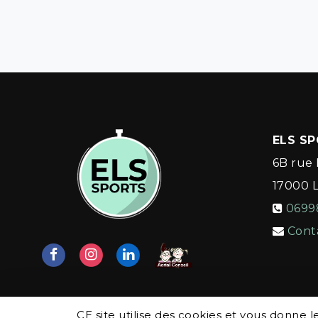
ELS S
6B rue 
17000
0699
Cont
CE site utilise des cookies et vous donne 