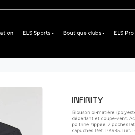
ation
ELS Sports
Boutique clubs
ELS Pro
INFINITY
Blouson bi-matière (polyest
déperlant et coupe-vent. 
poitrine zippée. 2 poches lat
capuches Réf. PK995, Réf. 