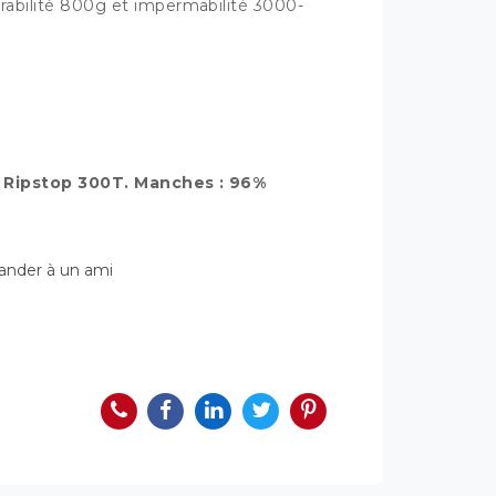
rabilité 800g et impermabilité 3000-
r Ripstop 300T. Manches : 96%
der à un ami