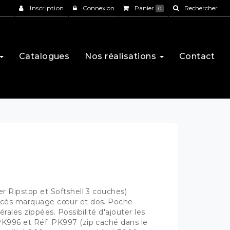
Inscription
Connexion
Panier
Rechercher
0
Catalogues
Nos réalisations
Contact
er Ripstop et Softshell 3 couches)
Accès marquage cœur et dos. Poche
érales zippées. Possibilité d'ajouter les
PK996 et Réf. PK997 (zip caché dans le