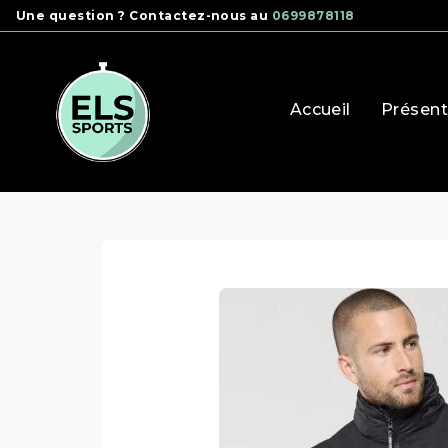
Panneau de gestion des cookies
Une question ? Contactez-nous au
0699878118
Accueil
Présent
els pro
bodywarmer et blouson
infinity