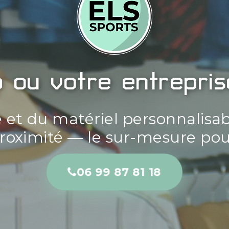
b ou votre entrepri
e et du matériel personnalisab
proximité — le sur-mesure pour
06 99 87 81 18