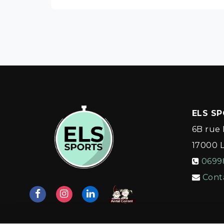
ELS S
6B rue 
17000
0699
Cont