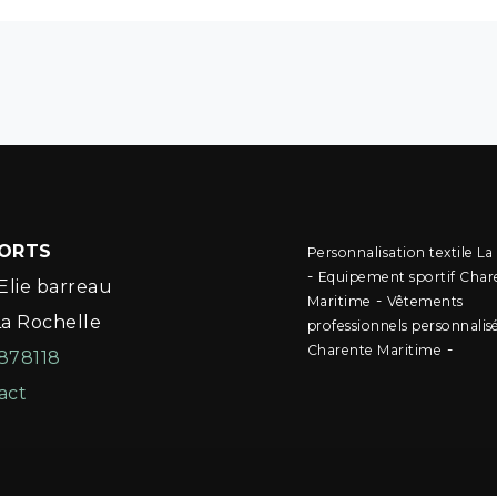
PORTS
Personnalisation textile La
-
Equipement sportif Char
Elie barreau
-
Maritime
Vêtements
La Rochelle
professionnels personnalis
-
Charente Maritime
878118
act