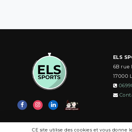
ELS S
6B rue 
17000
0699
Cont
CE site utilise des cookies et vous donne 