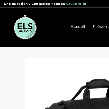
Panneau de gestion des cookies
Une question ? Contactez-nous au
0699878118
Accueil
Présent
boutique clubs
d2s
sac de sport