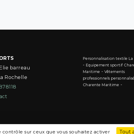
PORTS
Personnalisation textile La
-
Equipement sportif Char
Elie barreau
-
Maritime
Vêtements
La Rochelle
professionnels personnalis
-
Charente Maritime
878118
act
le contrôle sur ceux que vous souhaitez activer
Tout 